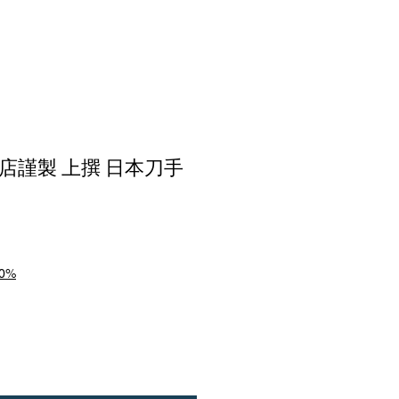
店謹製 上撰 日本刀手
0%