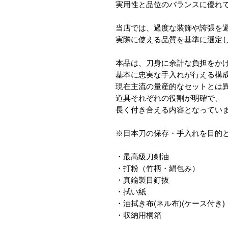
実用性と品位のバランスに優れ
当店では、過度な装飾や誇張を
実際に使える品質を基準に選定
本品は、刀身に余計な負担をか
基本に忠実な手入れが行える構
現在主流の量産的なセットとは
道具それぞれの役割が明確で、
長く付き合える内容となってい
※日本刀の保存・手入れを目的
・最高級刀剣油
・打粉（竹柄・絹包み）
・真鍮製目釘抜
・拭い紙
・油拭き布(ネル布)(ケース付き)
・収納用桐箱