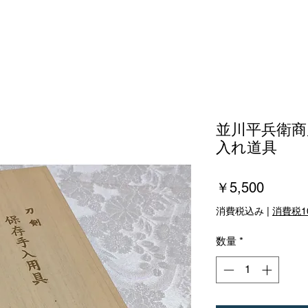
並川平兵衛商
入れ道具
価
￥5,500
格
消費税込み
|
消費税1
数量
*