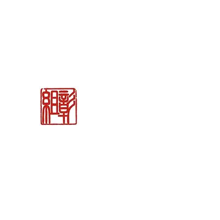
関市の刃物販売
「御刀商 彰組
」
ナイフ＆日本刀
カトラリー専門店
BLADE WORKS SEKI
REMEMBER THE EDGE