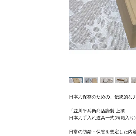
日本刀保存のための、伝統的な
「並川平兵衛商店謹製 上撰
日本刀手入れ道具一式(桐箱入り
日常の防錆・保管を想定した内