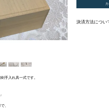
カ
決済方法につい
当ホームページで
一時休止しており
銀行振り込みとさ
ご購入希望の場合
ださい。
刀剣手入れ具一式です。
)」
容で、