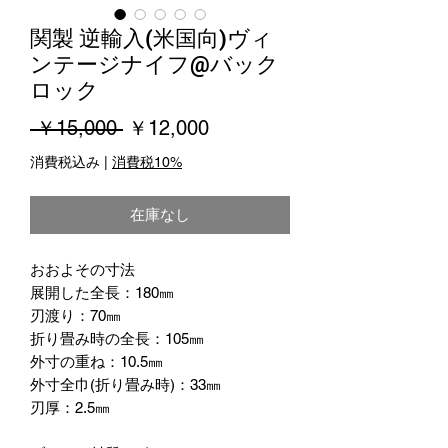
関製 逆輸入(米国向)ヴィ
ンテージナイフ@バック
ロック
通
セ
 ￥15,000 
￥12,000
常
ー
消費税込み
|
消費税10%
価
ル
在庫なし
格
価
格
おおよその寸法
展開した全長：180㎜
刃渡り：70㎜
折り畳み時の全長：105㎜
外寸の重ね：10.5㎜
外寸全巾(折り畳み時)：33㎜
刃厚：2.5㎜