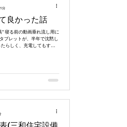
んの仕事を“見てこい”。…話
 1分
の自分は、若造も若造。まと
て良かった話
とも多かった。 それでも入
いて、 特に長く話してくれ
具” 寝る前の動画垂れ流し用に
かった。 巻師さんは外回り
インチタブレットが、半年で沈黙し
100円をくれたり、ガムをく
ったらしく、充電してもすぐ
が不器用な自分にとって、あ
けど、やっぱり安物買いの銭
たと思う。 ■いま思うと「危
Pad SE 8.7(￥9980-)に
解。画面は明るく発色が自然
ーもちゃんと持つし、熱もほ
という言葉がここまで実感で
じくらいの値段なのに、ここ
ぱりXiaomiは作りが丁
X7 Proを使っていて、操作
がいい。寝る前に動画をつけ
して放置できる──それだけ
分
表(三和住宅設備