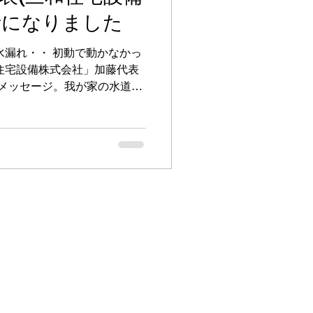
話になりました
水漏れ・・ 初動で動かなかっ
住宅設備株式会社」加藤代表
急メッセージ。我が家の水道工
anwa-j.com/...