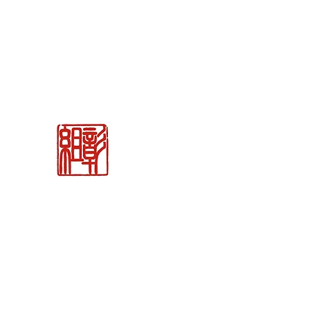
関市の刃物販売
「御刀商 彰組
」
ナイフ＆日本刀
カトラリー専門店
BLADE WORKS SEKI
REMEMBER THE EDGE