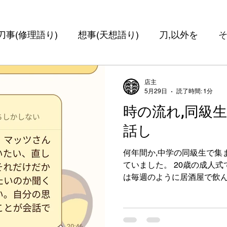
刀事(修理語り)
想事(天想語り)
刀,以外を
店主
5月29日
読了時間: 1分
時の流れ,同級
話し
何年間か,中学の同級生で集
ていました。 20歳の成人式
は毎週のように居酒屋で飲ん
た。30代以降は集まること
氏」（ハンドルネームより
を 集めているとの事で 自分
で開催していました。 自分