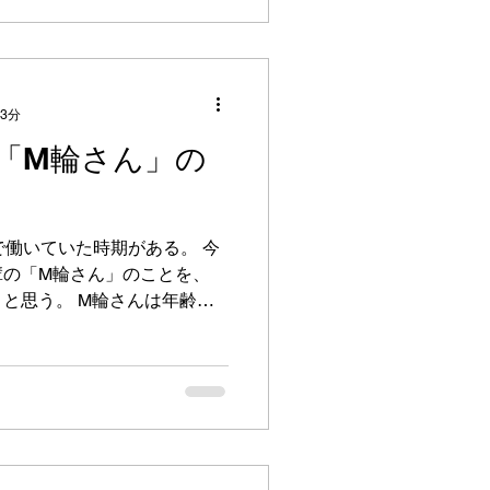
でも粘り強く引き戻され続い
行き違いも一度や二度ではあ
ごした時間の長さや、今 置か
ける事の方が無理があるかも
 3分
、予定を決めている会話の端
「M輪さん」の
しまい 文脈が崩れた事に対
、訂正しても、厳しく言わ
るに至りました。 全てのスク
だけ見て下さればと思いま
で働いていた時期がある。 今
重荷に感じていたこともあ
輩の「M輪さん」のことを、
しようと思います。 時の流れ
と思う。 M輪さんは年齢が
で、 もともとは自動車畑の人
ースが出張先でトラブルを起
たのがM輪さんだった──とい
がある。 縁あってメーカー
じ「真剣諸工作」のチームに
たこと 右も左も分からなかっ
に言ったのはこうだった。