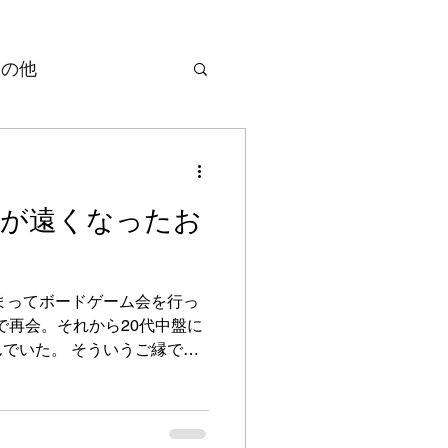
その他
生が遠くなったお
まってボードゲーム会を行っ
で再会。それから20代中盤に
でいた。 そういうご縁でし
も無かったです。 近年「R
）がボードゲームをやる仲間
を含めて2人を加え3名で月一
の体調の波があってドタキャ