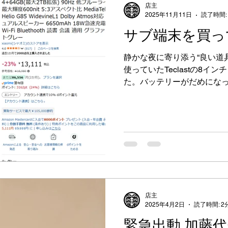
店主
「外回りに行ったら、職人さ
2025年11月11日
読了時間:
し相手になってこい」 当時
サブ端末を買っ
もに相手をしてもらえないこ
口になってくれた職人さんが
静かな夜に寄り添う“良い道
た柄巻き師さんの存在は大き
使っていたTeclastの8
のたびに缶コーヒー代として
た。バッテリーがだめにな
れたりした。 距離の取り方
落ちる。値段も手頃だった
れは不思議と助けになってい
失い。 セール中に見つけたRedmi 
うさ」もあっ
買い替えたら、これが大正
で、音もクリア。バッテリ
とんど出ない。省電力設計
きるとは思わなかった。 同
まで差が出るのかと驚く。やっ
寧。ちなみにスマホもPOCO 
感が統一されていて気持ち
店主
っぱなしにして、朝まで安心
2025年4月2日
読了時間: 2
で十分価値がある。
緊急出動,加藤代