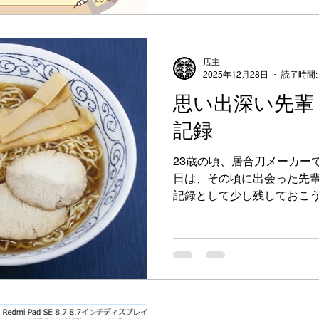
ンしたりもしました。 それ
ていました。 諍い（？）や
りませんでした。 別々に過
店主
れた環境の違い、 集まり続
2025年12月28日
読了時間:
しれません。 今回の一件は
思い出深い先輩
に、雑談や画像投稿を投げて
して詰められました。 謝り
記録
れ、LINEグループを退会す
ショは載せませんが雰囲気
23歳の頃、居合刀メーカー
す。 定例的に参加する事が
日は、その頃に出会った先
り、 このあたりで一回整理
記録として少し残しておこう
が「同級生」を遠く
10〜15歳ほど上だったはず
だった。 メーカーのハイエ
こした時、 レスキューに来
う話を、あとから聞いた覚え
入りし、入社した自分と同
なった。 ■外回りで教わっ
た自分に、M輪さんが最初