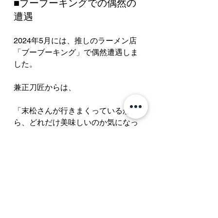
■ブーブーキングでの偶然の
遭遇
2024年5月には、推しのラーメン店
「ブーブーキング」で偶然遭遇しま
した。
兼正刀匠からは、
「末松さんが行きまくっているか
ら、どれだけ美味しいのか気になっ
て来た」
と言われました。
自分が何度も投稿していたため、気
になって足を運ばれたそうです。
その後も、たまに行かれているとの
ことでした。