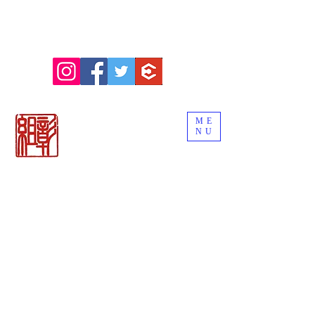
ME
NU
関市の刃物販売
「御刀商 彰組
」
ナイフ＆日本刀
カトラリー専門店
BLADE WORKS SEKI
REMEMBER THE EDGE