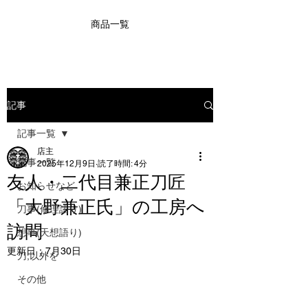
商品一覧
記事
記事一覧
店主
記事一覧
2025年12月9日
読了時間: 4分
友人・二代目兼正刀匠
お知らせなど
「大野兼正氏」の工房へ
刀事(修理語り)
訪問
想事(天想語り)
更新日：
7月30日
刀,以外を
その他