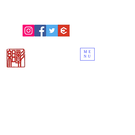
ME
NU
関市の刃物販売
「御刀商 彰組
」
ナイフ＆日本刀
カトラリー専門店
BLADE WORKS SEKI
REMEMBER THE EDGE