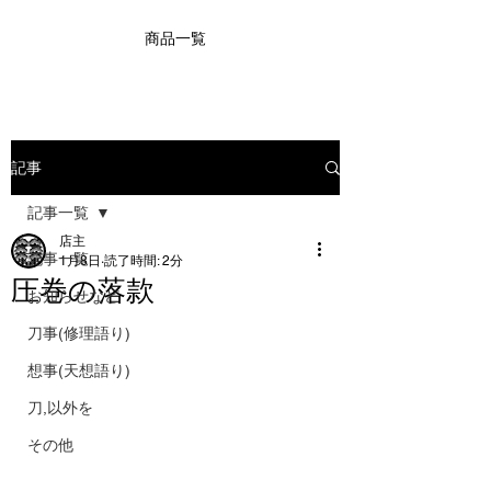
商品一覧
記事
記事一覧
店主
記事一覧
1月8日
読了時間: 2分
圧巻の落款
お知らせなど
刀事(修理語り)
想事(天想語り)
刀,以外を
その他