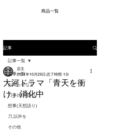
商品一覧
記事
記事一覧
店主
記事一覧
2021年10月29日
読了時間: 1分
大河ドラマ「青天を衝
お知らせなど
け」消化中
刀事(修理語り)
想事(天想語り)
刀,以外を
その他