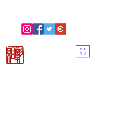
ME
NU
関市の刃物販売
「御刀商 彰組
」
ナイフ＆日本刀
カトラリー専門店
BLADE WORKS SEKI
REMEMBER THE EDGE