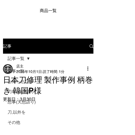
商品一覧
記事
記事一覧
店主
記事一覧
2025年10月1日
読了時間: 1分
日本刀修理 製作事例 柄巻
お知らせなど
き 韓国P様
刀事(修理語り)
更新日：
3月30日
想事(天想語り)
刀,以外を
その他