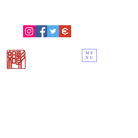
ME
NU
関市の刃物販売
「御刀商 彰組
」
ナイフ＆日本刀
カトラリー専門店
BLADE WORKS SEKI
REMEMBER THE EDGE