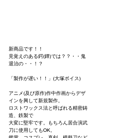
新商品です！！
見覚えのある鍔(鐔)では？？・・鬼
退治の・・！？
「製作が遅い！！」(大塚ボイス)
アニメ(及び原作)作中作画からデザ
インを興して新規製作。
ロストワックス法と呼ばれる精密鋳
造、鉄製で
大変に堅牢です。もちろん居合演武
刀に使用してもOK。
鑑賞、コスプレ、真剣、模擬刀など