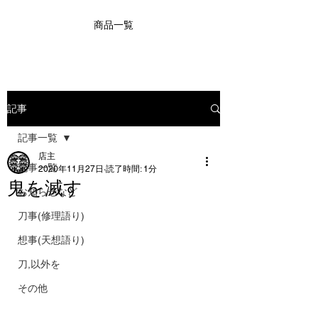
商品一覧
記事
記事一覧
店主
記事一覧
2020年11月27日
読了時間: 1分
鬼を滅す
お知らせなど
刀事(修理語り)
想事(天想語り)
刀,以外を
その他