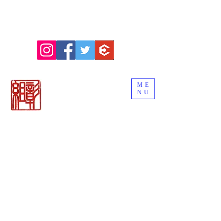
ME
NU
関市の刃物販売
「御刀商 彰組
」
ナイフ＆日本刀
カトラリー専門店
BLADE WORKS SEKI
REMEMBER THE EDGE