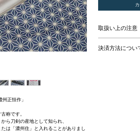
カ
取扱い上の注意
銃刀法により、正当
決済方法につい
止されております
当ホームページで
一時休止しており
銀行振り込みとさ
ご購入希望の場合
ださい。
濃州正恒作」
す古称です。
くから刀剣の産地として知られ、
または「濃州住」と入れることがありまし