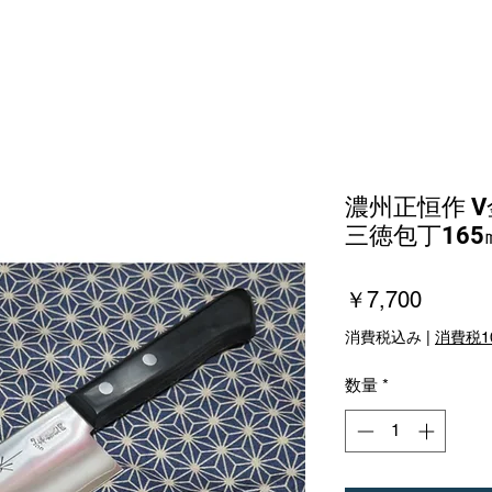
濃州正恒作 
三徳包丁165
価
￥7,700
格
消費税込み
|
消費税1
数量
*