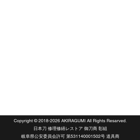
Copyright © 2018-2026 AKIRAGUMI All Rights Resarved.
​日本刀 修理修繕レストア 御刀商 彰組
岐阜県公安委員会許可 第531140001502号 道具商