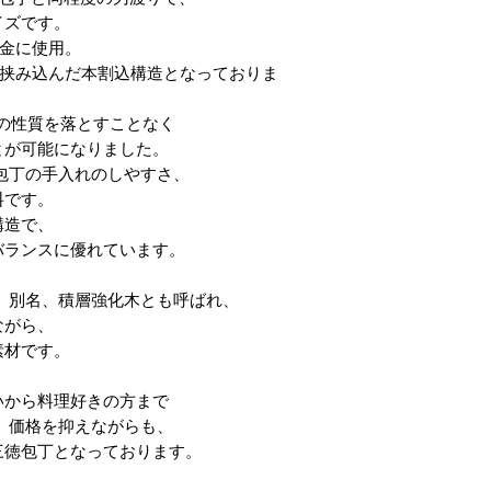
イズです。
刃金に使用。
材で挟み込んだ本割込構造となっておりま
の性質を落とすことなく
とが可能になりました。
包丁の手入れのしやすさ、
料です。
構造で、
バランスに優れています。
 別名、積層強化木とも呼ばれ、
ながら、
素材です。
いから料理好きの方まで
 価格を抑えながらも、
三徳包丁となっております。