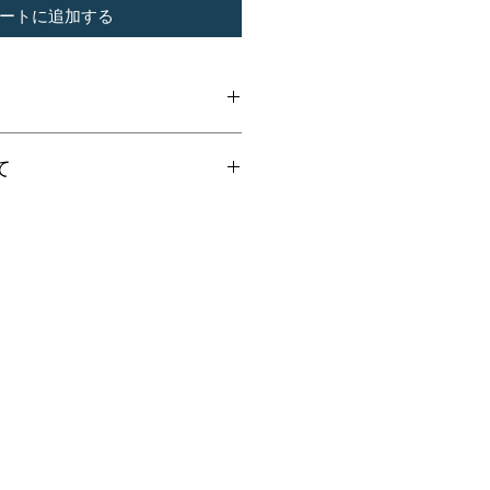
ートに追加する
な目的の無い携帯(持ち歩き)は禁
て
。
は現在インターネット決済を
ます。お支払方法につきましては
せて頂いております。
は、お問合せフォーム迄ご連絡く