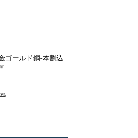
V金ゴールド鋼-本割込
㎜
0%