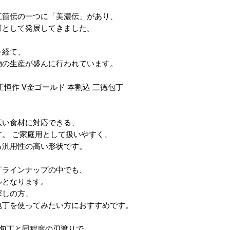
五箇伝の一つに「美濃伝」があり、
町として発展してきました。
を経て、
物の生産が盛んに行われています。
恒作 V金ゴールド 本割込 三徳包丁
広い食材に対応できる、
。 ご家庭用として扱いやすく、
る汎用性の高い形状です。
丁ラインナップの中でも、
ルとなります。
探しの方、
包丁を使ってみたい方におすすめです。
徳包丁と同程度の刃渡りで、