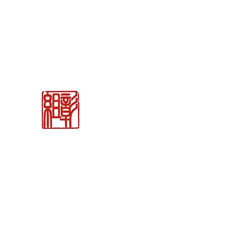
関市の刃物販売
「御刀商 彰組
」
ナイフ＆日本刀
カトラリー専門店
BLADE WORKS SEKI
REMEMBER THE EDGE