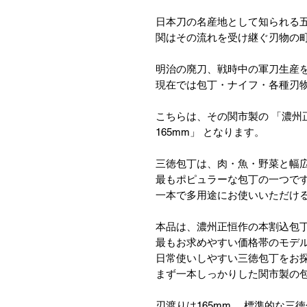
日本刀の名産地として知られる
関はその流れを受け継ぐ刃物の
明治の廃刀、戦時中の軍刀生産
現在では包丁・ナイフ・各種刃
こちらは、その関市製の 「濃州正
165mm」 となります。
三徳包丁は、肉・魚・野菜と幅
最もポピュラーな包丁の一つです
一本で多用途にお使いいただけ
本品は、濃州正恒作の本割込包
最もお求めやすい価格帯のモデ
日常使いしやすい三徳包丁をお
まず一本しっかりした関市製の
刃渡りは165mm。 標準的な三