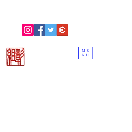
ME
NU
関市の刃物販売
「御刀商 彰組
」
ナイフ＆日本刀
カトラリー専門店
BLADE WORKS SEKI
REMEMBER THE EDGE