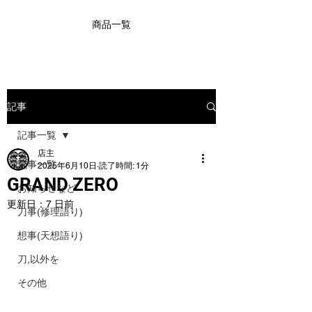
商品一覧
記事
記事一覧
店主
記事一覧
2025年6月10日
読了時間: 1分
GRAND ZERO
お知らせなど
更新日：
7 日前
刀事(修理語り)
想事(天想語り)
刀,以外を
その他