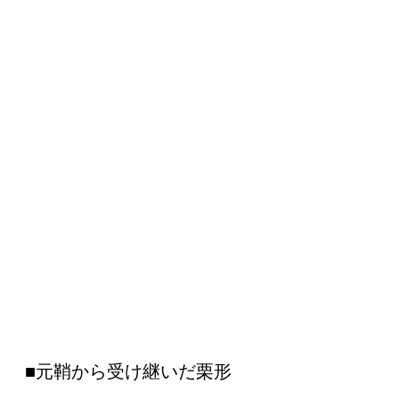
■元鞘から受け継いだ栗形