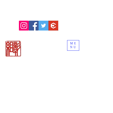
ME
NU
関市の刃物販売
「御刀商 彰組
」
ナイフ＆日本刀
カトラリー専門店
BLADE WORKS SEKI
REMEMBER THE EDGE