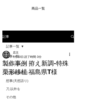
商品一覧
記事
記事一覧
店主
記事一覧
5月10日
読了時間: 3分
製作事例 拵え新調-特殊
お知らせなど
栗形移植 福島県T様
刀事(修理語り)
想事(天想語り)
刀,以外を
その他